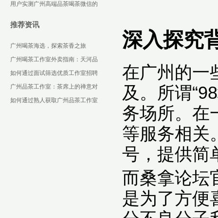
择
用户实测广州高端品茶喝茶微信的
可靠性测评
推荐资讯
深入探究
广州喝茶海选，探索茶香之旅
广州喝茶工作室外卖指南：天河品
在广州的一
茶好去处与高端工作室联系方式电
如何通过面试筛选优质工作室招聘
话
信息？
广州品茶工作室：茶席上的禅意对
及。所谓“9
话
如何通过熟人获取广州品茶工作室
务场所。在
推荐？
等服务相关
号，提供简
而桑拿论坛
是为了方便