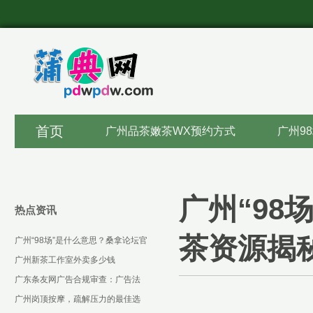
首页
广州品茶嫩茶WX预约方式
广州9
广州“9
热点资讯
茶资源揭
广州“98场”是什么意思？桑拿论坛官
网与新茶嫩茶资源揭秘
广州新茶工作室外卖多少钱
广东条友网广告合规审查：广告法
最新修订要点解读
广州岗顶按摩，疏解压力的最佳选