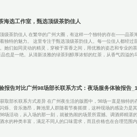
茶海选工作室，甄选顶级茶韵佳人
顶级茶韵佳人 在繁华的广州大圈，有这样一个独特的存在——品茶
着独特的魅力。 这里专注于甄选顶级茶韵佳人。每一位佳人都经过
。她们如同灵动的精灵，穿梭于茶香之间，用优雅的姿态和专业的
茶品也是一绝。从清新淡雅的绿茶到醇厚浓郁的红茶，从香气四溢的
体验报告对比广州98场部长联系方式‌：夜场服务体验报告_1
与获取部长联系方式差异 在广州夜生活的版图中，98场一直是独特的
闪烁、音乐激昂，舞池里人群随着节奏摇摆，这种现场的感染力是
98场活动，从入场的那一刻，就被热闹的场景所震撼。调酒师精湛
酒水的种类丰富，满足不同人的口味需求，而且价格也在合理范围内。 