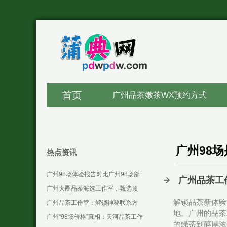
首页
广州品茶嫩茶WX预约方式
广州98
热点资讯
‌广州98场体验报告对比广州98场部
广州品茶工
长联系方式‌：夜场服务体验报告
广州大圈品茶海选工作室，甄选顶
解锁品茶新体验
_106
级茶韵佳人
广州品茶工作室：解锁神秘联系方
地。广州的品茶
式，畅享茶趣
广州“98场价格”真相：天河品茶工作
的绿茶到醇厚浓