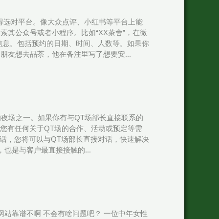
先得选对平台。像大众点评、小红书等平台上能
其公众号或者小程序。比如“XX茶舍”，在微
信息。包括预约的日期、时间、人数等。如果你
友想去品茶，他在备注里写了想要安...
的夜场之一。如果你有与QT场部长直接联系的
果您有任何关于QT场的合作、活动或预定等需
上电话，您将可以与QT场部长直接对话，快速解决
也是与客户最直接接触的...
网站靠谱不啊 不会有啥问题吧？ 一位中年女性