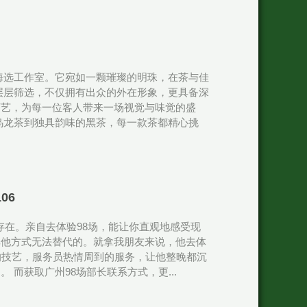
海选工作室。它宛如一颗璀璨的明珠，在茶与佳
层层筛选，不仅拥有出众的外在形象，更具备深
茶艺，为每一位客人带来一场视觉与味觉的盛
乌龙茶到独具韵味的黑茶，每一款茶都精心挑
06
存在。亲自去体验98场，能让你直观地感受现
其他方式无法替代的。就拿我朋友来说，他去体
的技艺，服务员热情周到的服务，让他整晚都沉
而获取广州98场部长联系方式，更...