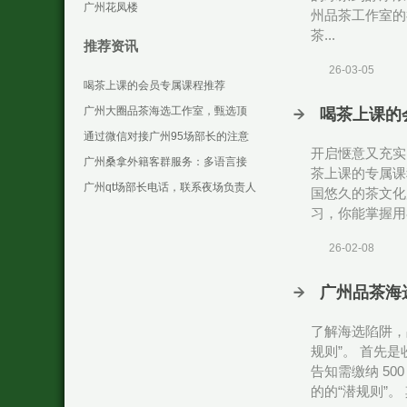
室与广佛QT场所实测
广州花凤楼
州品茶工作室的
茶...
推荐资讯
26-03-05
喝茶上课的会员专属课程推荐
广州大圈品茶海选工作室，甄选顶
喝茶上课的
级茶韵佳人
通过微信对接广州95场部长的注意
开启惬意又充实
事项
广州桑拿外籍客群服务：多语言接
茶上课的专属课
待现状调查
广州qt场部长电话，联系夜场负责人
国悠久的茶文化
习，你能掌握用
26-02-08
‌广州品茶海
了解海选陷阱，
规则”。 首先
告知需缴纳 5
的的“潜规则”