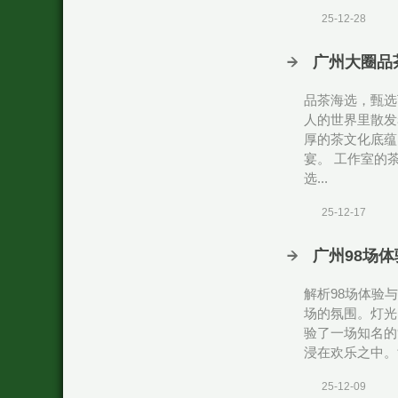
25-12-28
广州大圈品
品茶海选，甄选
人的世界里散发
厚的茶文化底蕴
宴。 工作室的
选...
25-12-17
‌广州98场
解析98场体验
场的氛围。灯光
验了一场知名的
浸在欢乐之中。
25-12-09