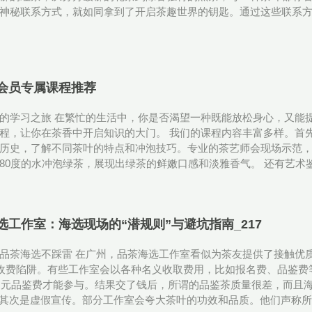
神秘联系方式，就如同拿到了开启茶趣世界的钥匙。通过这些联系
会员专属课程推荐
的学习之旅 在繁忙的生活中，你是否渴望一种既能放松身心，又能
程，让你在茶香中开启知识的大门。 我们的课程内容丰富多样。首
历史，了解不同茶叶的特点和冲泡技巧。专业的茶艺师会现场示范
80度的水冲泡绿茶，展现出绿茶的鲜嫩口感和淡雅香气。 还有艺术鉴
选工作室‌：海选现场的“潜规则”与避坑指南_217
品茶海选不踩雷 在广州，品茶海选工作室看似为茶友提供了接触优
是收费陷阱。有些工作室会以各种名义收取费用，比如报名费、品鉴
00 元品鉴费才能参与。结果交了钱后，所谓的品鉴茶质量很差，而
。 其次是虚假宣传。部分工作室会夸大茶叶的功效和品质。他们声称所