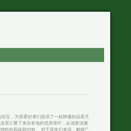
的珍宝，为茶爱好者们提供了一处静谧的品茗天
。这里汇聚了来自各地的优质茶叶，从清新淡雅
独特的风味和功效。 对于茶友们来说，解锁广