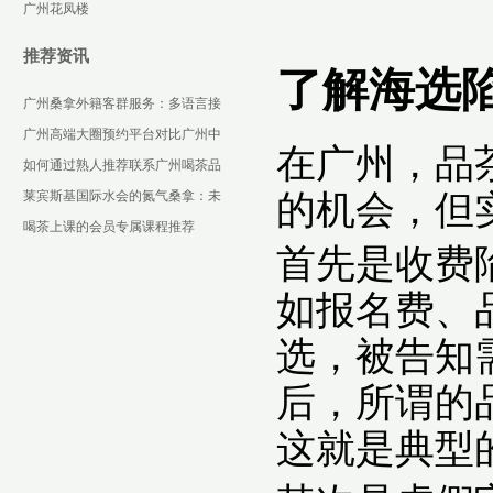
室与广佛QT场所实测
广州花凤楼
推荐资讯
了解海选
广州桑拿外籍客群服务：多语言接
待现状调查
广州高端大圈预约平台对比广州中
在广州，品
高端喝茶微信VX：平台使用技巧
如何通过熟人推荐联系广州喝茶品
茶带工作室？
莱宾斯基国际水会的氮气桑拿：未
的机会，但
来感十足的减压体验_184
喝茶上课的会员专属课程推荐
首先是收费
如报名费、
选，被告知需
后，所谓的
这就是典型