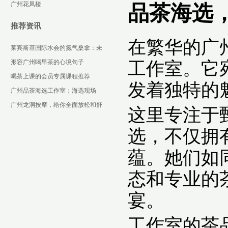
室与广佛QT场所实测
广州花凤楼
品茶海选
推荐资讯
在繁华的广
莱宾斯基国际水会的氮气桑拿：未
来感十足的减压体验_184
形容广州喝早茶的心境句子
工作室。它
喝茶上课的会员专属课程推荐
发着独特的
‌广州品茶海选工作室‌：海选现场
的“潜规则”与避坑指南_217
广州龙洞按摩，给你全面放松和舒
这里专注于
缓
选，不仅拥
蕴。她们如
态和专业的
宴。
工作室的茶